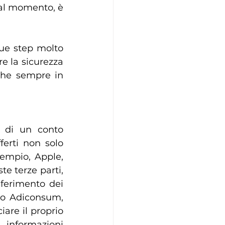
 al momento, è 
due step molto 
e la sicurezza 
che sempre in 
 di un conto 
ferti non solo 
empio, Apple, 
e terze parti, 
ferimento dei 
ndo Adiconsum, 
re il proprio 
informazioni 