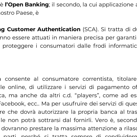
è 
l’Open Banking
; il secondo, la cui applicazione
nostro Paese, è 
ng Customer Authentication
 (SCA). Si tratta di 
anno essere attuati in maniera precisa per garantir
e proteggere i consumatori dalle frodi informati
 consente al consumatore correntista, titolare
le online, di utilizzare i servizi di pagamento of
ca, ma anche da altri c.d. “players”, come ad es
cebook, ecc.. Ma per usufruire dei servizi di quest
re che dovrà autorizzare la propria banca al tras
ale non potrà sottrarsi dal fornirli. Vero è, seco
dovranno prestare la massima attenzione a rilascia
parti, perché si tratta sempre di condividere 