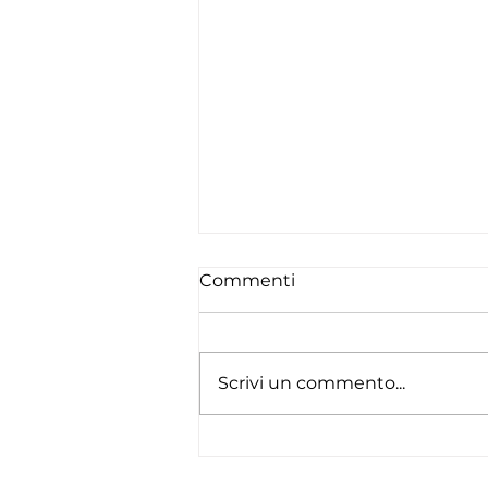
Commenti
Scrivi un commento...
I paradossi dei carburanti
sulla pelle dei