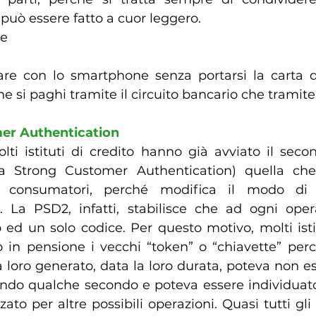
 può essere fatto a cuor leggero.
e 
are con lo smartphone senza portarsi la carta di
he si paghi tramite il circuito bancario che tramite 
er Authentication
ti istituti di credito hanno già avviato il secon
la Strong Customer Authentication) quella che
i consumatori, perché modifica il modo di e
e. La PSD2, infatti, stabilisce che ad ogni ope
ed un solo codice. Per questo motivo, molti istitu
n pensione i vecchi “token” o “chiavette” perc
loro generato, data la loro durata, poteva non ess
ndo qualche secondo e poteva essere individuato d
zzato per altre possibili operazioni. Quasi tutti gli 