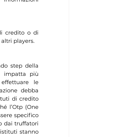
 credito o di 
altri players.
do step della 
 impatta più 
ffettuare le 
razione debba 
ti di credito 
hé l’Otp (One 
ere specifico 
ai truffatori 
istituti stanno 