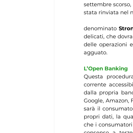
settembre scorso, 
stata rinviata nel 
denominato 
Stro
delicati, che dovr
delle operazioni 
agguato.
L’Open Banking
Questa procedura
corrente accessibi
dalla propria ban
Google, Amazon, Fa
sarà il consumato
propri dati, la qu
che i consumatori 
consenso a terze 