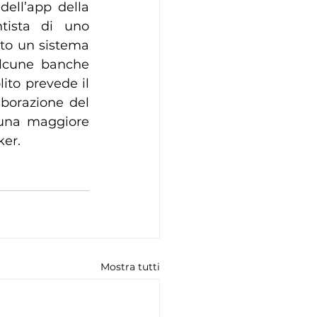
ell’app della 
tista di uno 
to un sistema 
lcune banche 
ito prevede il 
orazione del 
 una maggiore 
ker.
Mostra tutti