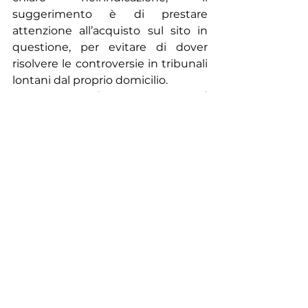
suggerimento è di prestare 
attenzione all’acquisto sul sito in 
questione, per evitare di dover 
risolvere le controversie in tribunali 
lontani dal proprio domicilio.
10
.
Presenza di un documento di 
privacy e cookie policy, e corretta 
acquisizione dei consensi:
nella 
home page del sito devono essere 
pubblicate e rese visibili, le 
condizioni di trattamento e revoca 
all’autorizzazione dei dati degli 
utenti e dei clienti, ivi compresa la 
politica dei cookies rilasciati dal sito. 
Da verificare, altresì, la presenza di 
caselle da selezionare per conferire 
il consenso relativo ad ogni singola 
finalità di raccolta (le principali 