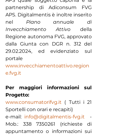
APS quale soggetto capofila e la 
partnership di Adiconsum FVG 
APS. Digitalmentis è inoltre inserito 
nel 
Piano annuale di 
Invecchiamento Attivo
 della 
Regione autonoma FVG, approvato 
dalla Giunta con DGR n. 312 del 
29.02.2024, ed evidenziato sul 
portale 
www.invecchiamentoattivo.region
e.fvg.it
Per maggiori informazioni sul 
Progetto:
www.consumatorifvg.it
 ( Tutti i 21 
Sportelli con orari e recapiti)
e-mail: 
info@digitalmentis-fvg.it
  - 
Mob.: 338 7350261 (richieste di 
appuntamento o informazioni sui 