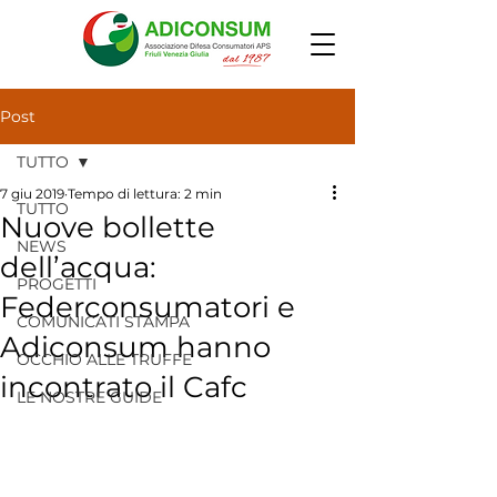
Post
TUTTO
7 giu 2019
Tempo di lettura: 2 min
TUTTO
Nuove bollette
NEWS
dell’acqua:
PROGETTI
Federconsumatori e
COMUNICATI STAMPA
Adiconsum hanno
OCCHIO ALLE TRUFFE
incontrato il Cafc
LE NOSTRE GUIDE