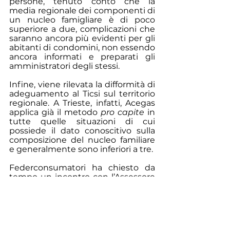
persone, tenuto conto che la 
media regionale dei componenti di 
un nucleo famigliare è di poco 
superiore a due, complicazioni che 
saranno ancora più evidenti per gli 
abitanti di condomini, non essendo 
ancora informati e preparati gli 
amministratori degli stessi.
Infine, viene rilevata la difformità di 
adeguamento al Ticsi sul territorio 
regionale. A Trieste, infatti, Acegas 
applica già il metodo 
pro capite
 in 
tutte quelle situazioni di cui 
possiede il dato conoscitivo sulla 
composizione del nucleo familiare 
e generalmente sono inferiori a tre.
Federconsumatori ha chiesto da 
tempo un incontro con l’Assessore 
regionale alle attività produttive al 
fine di approfondire le ricadute del 
nuovo metodo di fatturazione sulla 
popolazione regionale per 
concordare principi di uniformità 