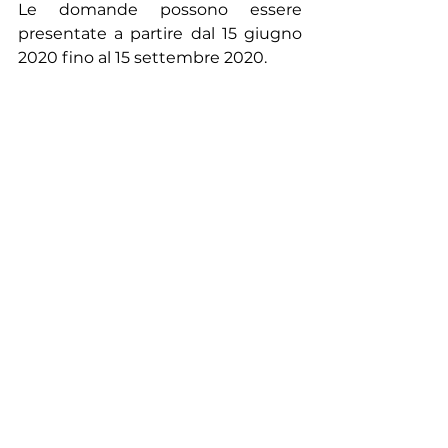
Le domande possono essere 
presentate a partire dal 15 giugno 
2020 fino al 15 settembre 2020.
Dove presentare la domanda
La domanda va presentata 
esclusivamente al 
Portale Unico 
Consap
, previa registrazione.
Per ulteriori info, si può scrivere una 
mail all’indirizzo: 
polizzedormienti@consap.it
NEWS
Mostra tutti
Post recenti