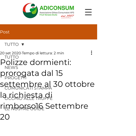
Post
TUTTO
20 set 2020
Tempo di lettura: 2 min
TUTTO
Polizze dormienti:
NEWS
prorogata dal 15
PROGETTI
settembre al 30 ottobre
COMUNICATI STAMPA
la richiesta di
OCCHIO ALLE TRUFFE
rimborso16 Settembre
LE NOSTRE GUIDE
20