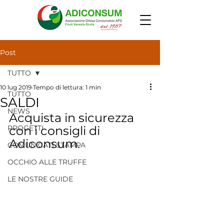
Post
TUTTO
10 lug 2019
Tempo di lettura: 1 min
TUTTO
SALDI
NEWS
Acquista in sicurezza 
PROGETTI
con i consigli di 
Adiconsum.
COMUNICATI STAMPA
OCCHIO ALLE TRUFFE
LE NOSTRE GUIDE