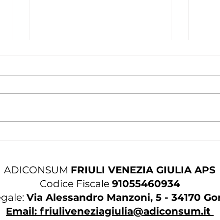
Piccolo Vademecum 730:
Come
guida pratica per non
casa: i consigli di una
perdere il filo dei rimborsi
che 
ogg
ADICONSUM
FRIULI VENEZIA GIULIA APS
Codice Fiscale
91055460934
gale:
Via Alessandro Manzoni
, 5 - 34170 Go
Email: friuliveneziagiulia@adiconsum.it