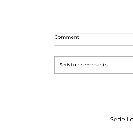
Commenti
Scrivi un commento...
I paradossi dei carburanti
sulla pelle dei
consumatori
Sede Le