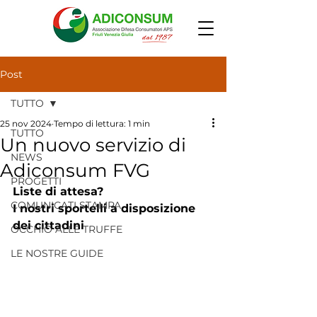
Post
TUTTO
25 nov 2024
Tempo di lettura: 1 min
TUTTO
Un nuovo servizio di
NEWS
Adiconsum FVG
PROGETTI
Liste di attesa?
COMUNICATI STAMPA
I nostri sportelli a disposizione 
dei cittadini
OCCHIO ALLE TRUFFE
LE NOSTRE GUIDE