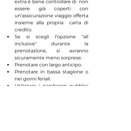
extra è bene controllare di  non 
essere già coperti con 
un’assicurazione viaggio offerta 
insieme alla propria  carta di 
credito. 
Se si scegli l’opzione "all 
inclusive" durante la 
prenotazione, si avranno  
sicuramente meno sorprese. 
Prenotare con largo anticipo. 
Prenotare in bassa stagione o 
nei giorni feriali. 
Utilizzare i parcheggi pubblici 
gratuiti invece che il 
parcheggio  dell’hotel.
“L'aumento dei prezzi  dell'energia 
rappresenta una delle principali 
preoccupazioni del momento e 
molti  consumatori saranno 