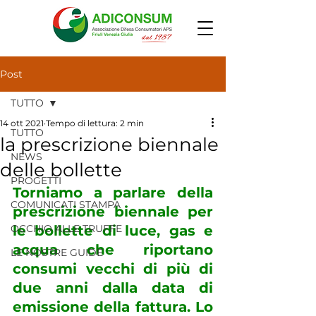
Post
TUTTO
14 ott 2021
Tempo di lettura: 2 min
TUTTO
la prescrizione biennale
NEWS
delle bollette
PROGETTI
Torniamo a parlare della 
COMUNICATI STAMPA
prescrizione biennale per 
OCCHIO ALLE TRUFFE
le bollette di luce, gas e 
acqua che riportano 
LE NOSTRE GUIDE
consumi vecchi di più di 
due anni dalla data di 
emissione della fattura. Lo 