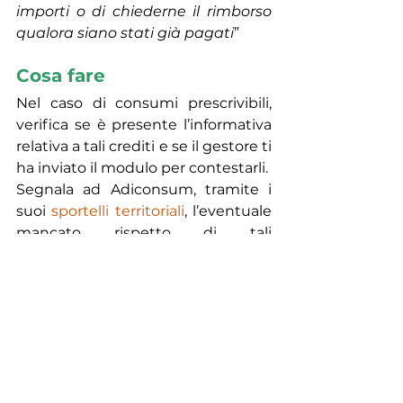
importi o di chiederne il rimborso 
qualora siano stati già pagati
” 
Cosa fare
Nel caso di consumi prescrivibili, 
verifica se è presente l’informativa 
relativa a tali crediti e se il gestore ti 
ha inviato il modulo per contestarli.
Segnala ad Adiconsum, tramite i 
suoi 
sportelli territoriali
, l’eventuale 
mancato rispetto di tali 
disposizioni, anche in caso di 
mancato accoglimento dell’istanza 
di prescrizione da te inviata.
NEWS