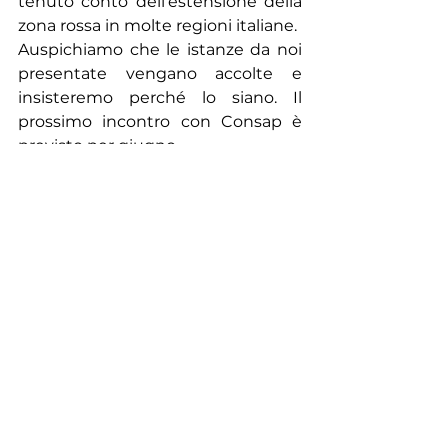
tenuto conto dell’estensione della 
zona rossa in molte regioni italiane.
Auspichiamo che le istanze da noi 
presentate vengano accolte e 
insisteremo perché lo siano. Il 
prossimo incontro con Consap è 
previsto per giugno.
NEWS
Mostra tutti
Post recenti